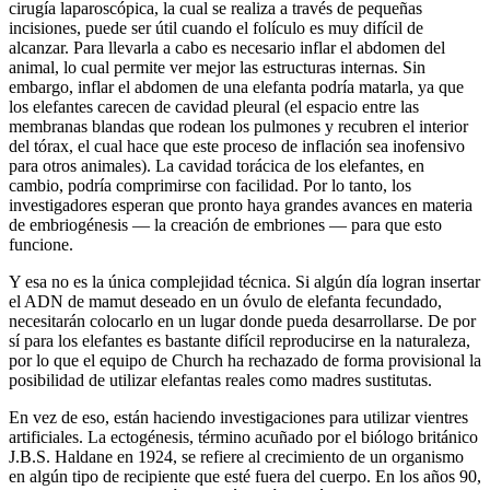
cirugía laparoscópica, la cual se realiza a través de pequeñas
incisiones, puede ser útil cuando el folículo es muy difícil de
alcanzar. Para llevarla a cabo es necesario inflar el abdomen del
animal, lo cual permite ver mejor las estructuras internas. Sin
embargo, inflar el abdomen de una elefanta podría matarla, ya que
los elefantes carecen de cavidad pleural (el espacio entre las
membranas blandas que rodean los pulmones y recubren el interior
del tórax, el cual hace que este proceso de inflación sea inofensivo
para otros animales). La cavidad torácica de los elefantes, en
cambio, podría comprimirse con facilidad. Por lo tanto, los
investigadores esperan que pronto haya grandes avances en materia
de embriogénesis — la creación de embriones — para que esto
funcione.
Y esa no es la única complejidad técnica. Si algún día logran insertar
el ADN de mamut deseado en un óvulo de elefanta fecundado,
necesitarán colocarlo en un lugar donde pueda desarrollarse. De por
sí para los elefantes es bastante difícil reproducirse en la naturaleza,
por lo que el equipo de Church ha rechazado de forma provisional la
posibilidad de utilizar elefantas reales como madres sustitutas.
En vez de eso, están haciendo investigaciones para utilizar vientres
artificiales. La ectogénesis, término acuñado por el biólogo británico
J.B.S. Haldane en 1924, se refiere al crecimiento de un organismo
en algún tipo de recipiente que esté fuera del cuerpo. En los años 90,