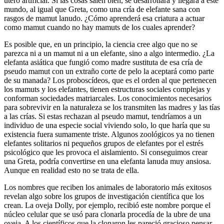
útero artificial. Si las cosas salen bien, se desarrollará y llegará a este
mundo, al igual que Greta, como una cría de elefante sana con
rasgos de mamut lanudo. ¿Cómo aprenderá esa criatura a actuar
como mamut cuando no hay mamuts de los cuales aprender?
Es posible que, en un principio, la ciencia cree algo que no se
parezca ni a un mamut ni a un elefante, sino a algo intermedio. ¿La
elefanta asiática que fungió como madre sustituta de esa cría de
pseudo mamut con un extraño corte de pelo la aceptará como parte
de su manada? Los proboscídeos, que es el orden al que pertenecen
los mamuts y los elefantes, tienen estructuras sociales complejas y
conforman sociedades matriarcales. Los conocimientos necesarios
para sobrevivir en la naturaleza se los transmiten las madres y las tías
a las crías. Si estas rechazan al pseudo mamut, tendríamos a un
individuo de una especie social viviendo solo, lo que haría que su
existencia fuera sumamente triste. Algunos zoológicos ya no tienen
elefantes solitarios ni pequeños grupos de elefantes por el estrés
psicológico que les provoca el aislamiento. Si conseguimos crear
una Greta, podría convertirse en una elefanta lanuda muy ansiosa.
Aunque en realidad esto no se trata de ella.
Los nombres que reciben los animales de laboratorio más exitosos
revelan algo sobre los grupos de investigación científica que los
crean. La oveja Dolly, por ejemplo, recibió este nombre porque el
núcleo celular que se usó para clonarla procedía de la ubre de una
oveja. A los científicos que la clonaron les pareció gracioso pensar