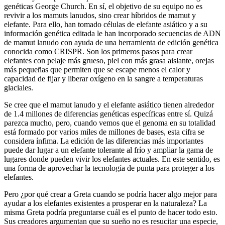
genéticas George Church. En sí, el objetivo de su equipo no es
revivir a los mamuts lanudos, sino crear híbridos de mamut y
elefante. Para ello, han tomado células de elefante asiático y a su
información genética editada le han incorporado secuencias de ADN
de mamut lanudo con ayuda de una herramienta de edición genética
conocida como CRISPR. Son los primeros pasos para crear
elefantes con pelaje más grueso, piel con más grasa aislante, orejas
más pequeñas que permiten que se escape menos el calor y
capacidad de fijar y liberar oxígeno en la sangre a temperaturas
glaciales.
Se cree que el mamut lanudo y el elefante asiático tienen alrededor
de 1.4 millones de diferencias genéticas específicas entre sí. Quizá
parezca mucho, pero, cuando vemos que el genoma en su totalidad
está formado por varios miles de millones de bases, esta cifra se
considera ínfima. La edición de las diferencias más importantes
puede dar lugar a un elefante tolerante al frío y ampliar la gama de
lugares donde pueden vivir los elefantes actuales. En este sentido, es
una forma de aprovechar la tecnología de punta para proteger a los
elefantes.
Pero ¿por qué crear a Greta cuando se podría hacer algo mejor para
ayudar a los elefantes existentes a prosperar en la naturaleza? La
misma Greta podría preguntarse cuál es el punto de hacer todo esto.
Sus creadores argumentan que su sueño no es resucitar una especie,