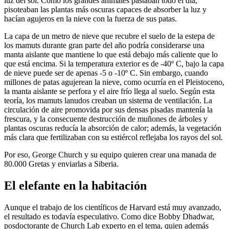
luz del sol. Como los grandes animales pastaban todo el día,
pisoteaban las plantas más oscuras capaces de absorber la luz y
hacían agujeros en la nieve con la fuerza de sus patas.
La capa de un metro de nieve que recubre el suelo de la estepa de
los mamuts durante gran parte del año podría considerarse una
manta aislante que mantiene lo que está debajo más caliente que lo
que está encima. Si la temperatura exterior es de -40º C, bajo la capa
de nieve puede ser de apenas -5 o -10º C. Sin embargo, cuando
millones de patas agujerean la nieve, como ocurría en el Pleistoceno,
la manta aislante se perfora y el aire frío llega al suelo. Según esta
teoría, los mamuts lanudos creaban un sistema de ventilación. La
circulación de aire promovida por sus densas pisadas mantenía la
frescura, y la consecuente destrucción de muñones de árboles y
plantas oscuras reducía la absorción de calor; además, la vegetación
más clara que fertilizaban con su estiércol reflejaba los rayos del sol.
Por eso, George Church y su equipo quieren crear una manada de
80.000 Gretas y enviarlas a Siberia.
El elefante en la habitación
Aunque el trabajo de los científicos de Harvard está muy avanzado,
el resultado es todavía especulativo. Como dice Bobby Dhadwar,
posdoctorante de Church Lab experto en el tema, quien además