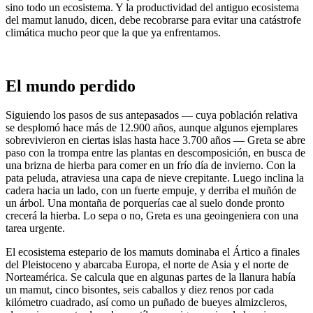
sino todo un ecosistema. Y la productividad del antiguo ecosistema
del mamut lanudo, dicen, debe recobrarse para evitar una catástrofe
climática mucho peor que la que ya enfrentamos.
El mundo perdido
Siguiendo los pasos de sus antepasados — cuya población relativa
se desplomó hace más de 12.900 años, aunque algunos ejemplares
sobrevivieron en ciertas islas hasta hace 3.700 años — Greta se abre
paso con la trompa entre las plantas en descomposición, en busca de
una brizna de hierba para comer en un frío día de invierno. Con la
pata peluda, atraviesa una capa de nieve crepitante. Luego inclina la
cadera hacia un lado, con un fuerte empuje, y derriba el muñón de
un árbol. Una montaña de porquerías cae al suelo donde pronto
crecerá la hierba. Lo sepa o no, Greta es una geoingeniera con una
tarea urgente.
El ecosistema estepario de los mamuts dominaba el Ártico a finales
del Pleistoceno y abarcaba Europa, el norte de Asia y el norte de
Norteamérica. Se calcula que en algunas partes de la llanura había
un mamut, cinco bisontes, seis caballos y diez renos por cada
kilómetro cuadrado, así como un puñado de bueyes almizcleros,