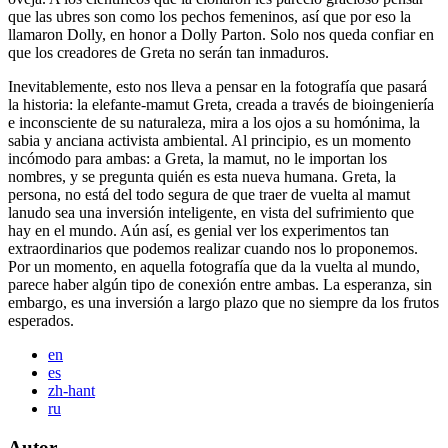
que las ubres son como los pechos femeninos, así que por eso la
llamaron Dolly, en honor a Dolly Parton. Solo nos queda confiar en
que los creadores de Greta no serán tan inmaduros.
Inevitablemente, esto nos lleva a pensar en la fotografía que pasará
la historia: la elefante-mamut Greta, creada a través de bioingeniería
e inconsciente de su naturaleza, mira a los ojos a su homónima, la
sabia y anciana activista ambiental. Al principio, es un momento
incómodo para ambas: a Greta, la mamut, no le importan los
nombres, y se pregunta quién es esta nueva humana. Greta, la
persona, no está del todo segura de que traer de vuelta al mamut
lanudo sea una inversión inteligente, en vista del sufrimiento que
hay en el mundo. Aún así, es genial ver los experimentos tan
extraordinarios que podemos realizar cuando nos lo proponemos.
Por un momento, en aquella fotografía que da la vuelta al mundo,
parece haber algún tipo de conexión entre ambas. La esperanza, sin
embargo, es una inversión a largo plazo que no siempre da los frutos
esperados.
Traducir
en
artículo
es
zh-hant
ru
Autor