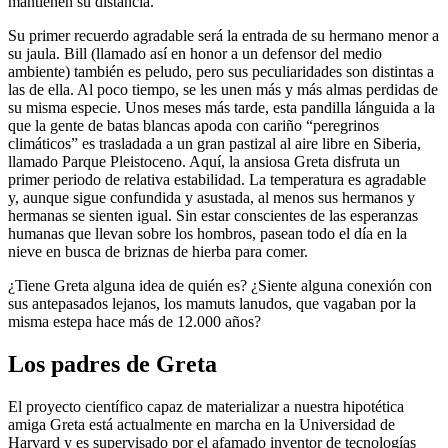
mantienen su distancia.
Su primer recuerdo agradable será la entrada de su hermano menor a
su jaula. Bill (llamado así en honor a un defensor del medio
ambiente) también es peludo, pero sus peculiaridades son distintas a
las de ella. Al poco tiempo, se les unen más y más almas perdidas de
su misma especie. Unos meses más tarde, esta pandilla lánguida a la
que la gente de batas blancas apoda con cariño “peregrinos
climáticos” es trasladada a un gran pastizal al aire libre en Siberia,
llamado Parque Pleistoceno. Aquí, la ansiosa Greta disfruta un
primer periodo de relativa estabilidad. La temperatura es agradable
y, aunque sigue confundida y asustada, al menos sus hermanos y
hermanas se sienten igual. Sin estar conscientes de las esperanzas
humanas que llevan sobre los hombros, pasean todo el día en la
nieve en busca de briznas de hierba para comer.
¿Tiene Greta alguna idea de quién es? ¿Siente alguna conexión con
sus antepasados lejanos, los mamuts lanudos, que vagaban por la
misma estepa hace más de 12.000 años?
Los padres de Greta
El proyecto científico capaz de materializar a nuestra hipotética
amiga Greta está actualmente en marcha en la Universidad de
Harvard y es supervisado por el afamado inventor de tecnologías