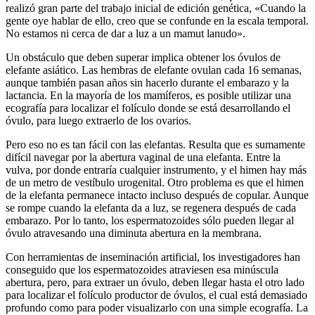
realizó gran parte del trabajo inicial de edición genética, «Cuando la
gente oye hablar de ello, creo que se confunde en la escala temporal.
No estamos ni cerca de dar a luz a un mamut lanudo».
Un obstáculo que deben superar implica obtener los óvulos de
elefante asiático. Las hembras de elefante ovulan cada 16 semanas,
aunque también pasan años sin hacerlo durante el embarazo y la
lactancia. En la mayoría de los mamíferos, es posible utilizar una
ecografía para localizar el folículo donde se está desarrollando el
óvulo, para luego extraerlo de los ovarios.
Pero eso no es tan fácil con las elefantas. Resulta que es sumamente
difícil navegar por la abertura vaginal de una elefanta. Entre la
vulva, por donde entraría cualquier instrumento, y el himen hay más
de un metro de vestíbulo urogenital. Otro problema es que el himen
de la elefanta permanece intacto incluso después de copular. Aunque
se rompe cuando la elefanta da a luz, se regenera después de cada
embarazo. Por lo tanto, los espermatozoides sólo pueden llegar al
óvulo atravesando una diminuta abertura en la membrana.
Con herramientas de inseminación artificial, los investigadores han
conseguido que los espermatozoides atraviesen esa minúscula
abertura, pero, para extraer un óvulo, deben llegar hasta el otro lado
para localizar el folículo productor de óvulos, el cual está demasiado
profundo como para poder visualizarlo con una simple ecografía. La