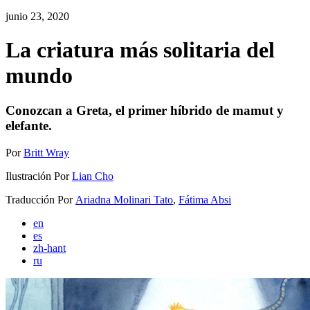
junio 23, 2020
La criatura más solitaria del
mundo
Conozcan a Greta, el primer híbrido de mamut y
elefante.
Por
Britt Wray
Ilustración Por
Lian Cho
Traducción Por
Ariadna Molinari Tato
,
Fátima Absi
Traducir
en
artículo
es
zh-hant
ru