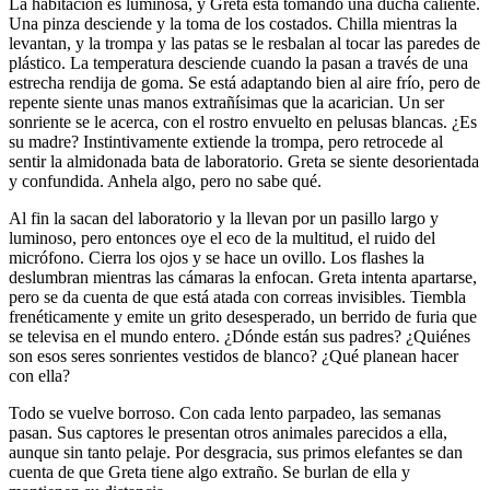
La habitación es luminosa, y Greta está tomando una ducha caliente.
Una pinza desciende y la toma de los costados. Chilla mientras la
levantan, y la trompa y las patas se le resbalan al tocar las paredes de
plástico. La temperatura desciende cuando la pasan a través de una
estrecha rendija de goma. Se está adaptando bien al aire frío, pero de
repente siente unas manos extrañísimas que la acarician. Un ser
sonriente se le acerca, con el rostro envuelto en pelusas blancas. ¿Es
su madre? Instintivamente extiende la trompa, pero retrocede al
sentir la almidonada bata de laboratorio. Greta se siente desorientada
y confundida. Anhela algo, pero no sabe qué.
Al fin la sacan del laboratorio y la llevan por un pasillo largo y
luminoso, pero entonces oye el eco de la multitud, el ruido del
micrófono. Cierra los ojos y se hace un ovillo. Los flashes la
deslumbran mientras las cámaras la enfocan. Greta intenta apartarse,
pero se da cuenta de que está atada con correas invisibles. Tiembla
frenéticamente y emite un grito desesperado, un berrido de furia que
se televisa en el mundo entero. ¿Dónde están sus padres? ¿Quiénes
son esos seres sonrientes vestidos de blanco? ¿Qué planean hacer
con ella?
Todo se vuelve borroso. Con cada lento parpadeo, las semanas
pasan. Sus captores le presentan otros animales parecidos a ella,
aunque sin tanto pelaje. Por desgracia, sus primos elefantes se dan
cuenta de que Greta tiene algo extraño. Se burlan de ella y