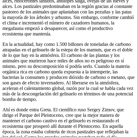
alces, rinocerontes lanudos, antílopes saiga, ovejas de las nieves y
alces. Los pastizales predominaban en la región gracias al constante
pastoreo de los animales que aplastaban con las pezuñas y las patas
la mayoría de los árboles y arbustos. Sin embargo, conforme cambió
el clima e incrementó el número de cazadores humanos, la
megafauna empezó a desaparecer, así como el productivo
ecosistema que mantenía.
En la actualidad, hay como 1.500 billones de toneladas de carbono
atrapadas en el gelisuelo de la estepa de los mamuts, que es el doble
de lo que hay en la atmósfera. El carbono de las plantas y los
animales que murieron hace miles de años no es peligroso en sí
mismo, pero su descomposición sí podría serlo. Cuando la materia
orgánica rica en carbono queda expuesta a la intemperie, las
bacterias la consumen y producen dióxido de carbono o metano, que
son gases de efecto invernadero. Al liberarse en la atmósfera,
aceleran el calentamiento global, razón por la cual se habla cada vez
más de la descongelación del gelisuelo en términos de una potencial
bomba de tiempo.
Ahí es donde entra Greta. El científico ruso Sergey Zimov, que
dirige el Parque del Pleistoceno, cree que la mejor manera de
mantener el carbono cautivo en el gelisuelo es restaurando el
ecosistema que prosperó allí durante el Pleistoceno. En aquella
época, la zona estaba cubierta de ricos pastizales que reflejaban la