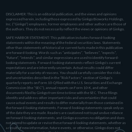
DISCLAIMER: This is an editorial publication, and the views and opinions
expressed herein, including those expressed by Ginkgo Bioworks Holdings,
Inc. (“Ginkgo”) employees, former employees and other authors are those of
the authors. They do not necessarily reflect the views or opinions of Ginkgo.
SAFE HARBOR STATEMENT: This publication includes forward-looking
statements within the meaning of the federal securities laws. Statements
other than statements of historical or current facts made in this publication
are forward-looking. Words such as “anticipates”, “believes”, “expects”,
“future”, “intends”, and similar expressions are used to identify forward-
looking statements. Forward-looking statements reflect Ginkgo’s current
expectations and are inherently uncertain. Actual results could differ
materially for a variety of reasons. You should carefully consider the risks
and uncertainties described in the “Risk Factors” section of Ginkgo’s
quarterly reports on Form 10-Q filed with the U.S. Securities and Exchange
Commission (the “SEC”), annual reports on Form 10-K, and other
documents filed by Ginkgo from time to time with the SEC. These filings
identify and address other important risks and uncertainties that could
cause actual events and results to differ materially from those contained in
the forward-looking statements. Forward-looking statements speak only as
of the date they are made. Readers are cautioned not to put undue reliance
on forward-looking statements, and Ginkgo assumes no obligation and does
not intend to update or revise these forward-looking statements, whether as
a result of new information, future events, or otherwise. Ginkgo does not