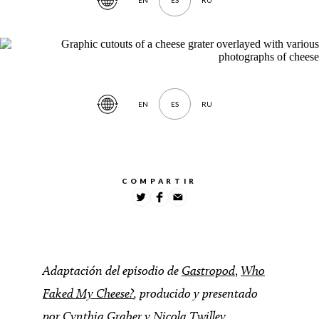
EN
ES
RU
Traducir
artículo
EN
ES
RU
Traducir
artículo
COMPARTIR
Adaptación del episodio de
Gastropod
,
Who
Faked My Cheese?
, producido y presentado
por Cynthia Graber y Nicola Twilley.